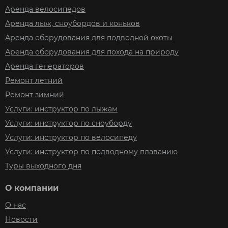
138
Разноцветный
Ice Peak
Аренда велосипедов
139
розово желтый
Jagwire
Аренда лыж, сноубордов и коньков
14
Розовый
Jetset
Аренда оборудования для подводной охоты
14 функций
С принтом
Joy Tech
Аренда оборудования для похода на природу
140
Салатовый
Joykie
Аренда генераторов
142
Серебро
K2
144
Ремонт летний
Серебро-красный
KAIWEI
145
Ремонт зимний
Серебро-синий
Kalborn
145лтр
Услуги: инструктор по лыжам
Серебрянный
Kama
146
Услуги: инструктор по сноуборду
Серо белый
Kellys
147
Услуги: инструктор по велосипеду
Серо голубой
Kenda
148
Серо желтый
Услуги: инструктор по подводному плаванию
Kenli
149
Серо зелёный
Komperdell
Туры выходного дня
15
Серо синий
Konnix
15 функций
О компании
Серый
KV+
150
Сине зелёный
О нас
Lange
150 см
Сине красный
Liqui moly
Новости
1500 мл