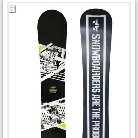
Зимние товары
664
Летние товары
4194
Одежда
1232
Подводная Охота и Рыбалка
196
Промышленный Альпинизм
ЦЕНА
от
до
uzs
РАЗМЕР
0,5 кг
0,65 л
0.75 л