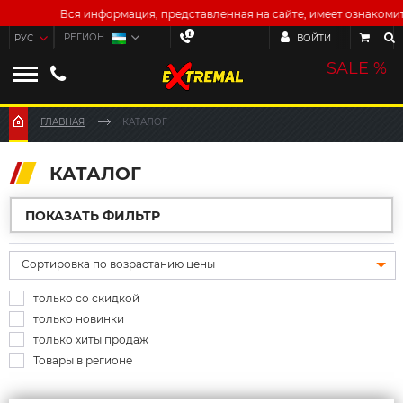
Вся информация, представленная на сайте, имеет ознакомител
Заказать
РЕГИОН
В СУМ
РУС
ВОЙТИ
звонок
ENG
SALE %
ҚАЗ
ГЛАВНАЯ
КАТАЛОГ
КАТАЛОГ
ПОКАЗАТЬ ФИЛЬТР
КАТЕГОРИИ
Сортировка по возрастанию цены
8
Абонементы на прокат
только со скидкой
1098
Велосипедные аксессуары
только новинки
только хиты продаж
2365
Велосипедные запчасти
Товары в регионе
509
Велосипеды
3952